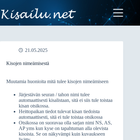
Skip
to
content
21.05.2025
Kisojen nimeämisestä
Muutamia huonioita mitä tulee kisojen nimeämiseen
Järjestävän seuran / tahon nimi tulee
automaattisesti kisalistaan, sitä ei siis tule toistaa
kisan otsikossa.
Heittopaikan tiedot tulevat kisan tiedoista
automaattisesti, sitä ei tule toistaa otsikossa
Otsikossa on suoravaa olla sarjan nimi NS, AS,
AP yms kun kyse on tapahtuman alla olevista
kisoista. Se on näkyvämpi kuin kuvaukseen
lisätty