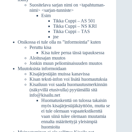
Suositelava sarjan nimi on <tapahtuman-
nimi> <sarjan-tunniste>
Esim
Tikka Cuppi – AS 501
Tikka Cuppi – NS KRI
Tikka Cuppi – TAS
jne
Otsikossa ei tule olla ns ”informointia” kuten
Peruttu kisa
Kisa tulee perua tässä tapauksessa
Aloitusajan muutos
Jonkin muun peliominaisuuden muutos
Muutoksista informoidaan
Kisajärjestäjän muissa kanavissa
Kisan teksti-infon voi lisätä huomautuksia
Kisailuun voi saada huomautusmerkinnän
(näkyvillä etusivulla) pyytämällä sitä
info@kisailu.net
Huomatuskenttä on tulossa takaisin
myös kisajärjestäjäkäyttöön, mutta se
ei tule olemaan vapaatekstikenttä
vaan siinä tulee olemaan muutamia
ennalta määritettyjä yleisimpiä
huomioita