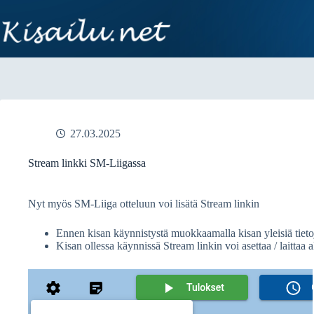
Skip
to
content
27.03.2025
Stream linkki SM-Liigassa
Nyt myös SM-Liiga otteluun voi lisätä Stream linkin
Ennen kisan käynnistystä muokkaamalla kisan yleisiä tietoj
Kisan ollessa käynnissä Stream linkin voi asettaa / laittaa a