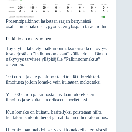
Prosenttipalkinnot lasketaan sarjan kertyneistä
osallistumismaksuista, pyöristäen ylöspäin tasaeuroihin.
Palkintojen maksaminen
Täytetyt ja lähetetyt palkinnonmaksulomakkeet löytyvät
kisajärjestäjän ”Palkinnonmaksut” välilehdeltä. Tämän
näkyvyys tarvitsee ylläpitäjälle ”Palkinnonmaksut”
oikeuden.
100 euron ja alle palkinnoista ei tehdä tulorekisteri-
ilmoitusta jolloin lomake vain kuitataan maksetuksi.
Yli 100 euron palkinnosta tarvitaan tulorekisteri-
ilmoitus ja se kuitataan erikseen suoritetuksi.
Kun lomake on kuitattu käsitellyksi poistetaan niiltä
henkilön pankkitilitiedot ja mahdollinen henkilötunnus.
Huomioithan mahdolliset viestit lomakkeilla, erityisesti