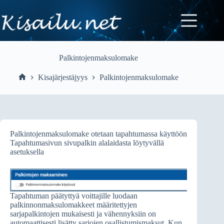
Skip
to
content
Palkintojenmaksulomake
Kisajärjestäjyys
Palkintojenmaksulomake
Home
Palkintojenmaksulomake otetaan tapahtumassa käyttöön
Tapahtumasivun sivupalkin alalaidasta löytyvällä
asetuksella
Tapahtuman päätyttyä voittajille luodaan
palkinnonmaksulomakkeet määritettyjen
sarjapalkintojen mukaisesti ja vähennyksiin on
automaattisesti lisätty sarjojen osallistumismaksut. Kun