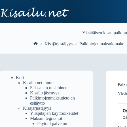
Skip
to
content
Yksittäisen kisan palkinn
Kisajärjestäjyys
Palkintojenmaksulomake
Home
Koti
Kisailu.net tunnus
Palki
Salasanan uusiminen
Kisailu jäsenyys
Yksit
Palkintojenmaksutietojen
esitäyttö
Kisajärjestäjyys
Ylläpitäjien käyttöoikeudet
Maksuintegraatiot
Paytrail palvelun