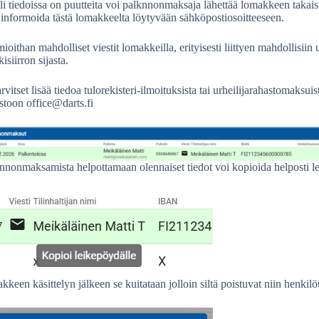
i tiedoissa on puutteita voi palknnonmaksaja lähettää lomakkeen takaisi
 informoida tästä lomakkeelta löytyvään sähköpostiosoitteeseen.
oithan mahdolliset viestit lomakkeilla, erityisesti liittyen mahdollisii
isiirron sijasta.
arvitset lisää tiedoa tulorekisteri-ilmoituksista tai urheilijarahastomaksu
stoon office@darts.fi
nnonmaksamista helpottamaan olennaiset tiedot voi kopioida helposti le
keen käsittelyn jälkeen se kuitataan jolloin siltä poistuvat niin henki