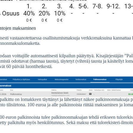
intojen maksaminen
isesti vastaanotettaessa osallistumismaksuja verkkomaksuina kannattaa k
innonmaksulomaketta.
odaan voittajille automaattisesti kilpailun päätyttyä. Kisajärjestäjän ”P
ämistä odottavat (harmaa tausta), täytetyt (vihreä) tausta ja käsitellyt 
ät 60 päivää luontihetkestä.
alkittu on lomakkeen täyttänyt ja lähettänyt näkee palkinnonmaksaja p
nto tilisiirtona. 100 euroa ja alle palkinnoista riittää maksaminen ja lo
00 euron palkinnoista tulee palkinnonmaksajan tehdä erikseen tulorekist
tty palkitulta myös henkilötunnus. Sekä maksu että tulorekisteri-ilmoit