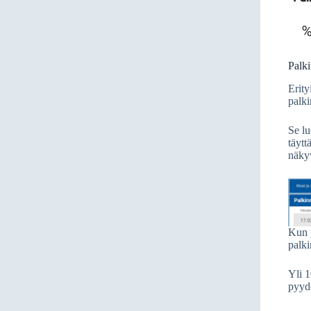
Palk
Erity
palk
Se lu
täytt
näkyv
Kun p
palki
Yli 1
pyyde