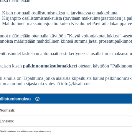
ossa määritetään
Kisan normaali osallistumismaksu ja tarvittaessa ennakkohinta
Kirjanpito osallistumismaksuista (tarvitaan maksuintegraatioiden ja
Mahdollinen maksuintegraatio kuten Kisailu.net Paytrail alakauppa v
nnot määritetään ottamalla käyttöön ”Käytä voitonjakotaulukkoa” -aset
nnoista määritetään mahdollinen kiinteä summa ja/tai prosenttipalkinnot
nttiosuudet lasketaan automaattisesti kertyneestä osallistumismaksusu
täisen kisan
palkinnonmaksulomakkeet
otetaan käyttöön ”Palkinnon
i sinulla on Tapahtuma jonka alaisista kilpailuista haluat palkinnonma
tumakoonnin sijasta ota yhteyttä info@kisailu.net