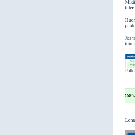
Mikäl
tulee
Huomi
pankk
Jos t
toimi
Palki
Lomak