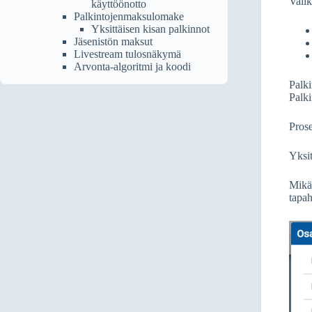
Valik
käyttöönotto
Palkintojenmaksulomake
Yksittäisen kisan palkinnot
Jäsenistön maksut
Livestream tulosnäkymä
Arvonta-algoritmi ja koodi
Palki
Palki
Prose
Yksit
Mikäl
tapah