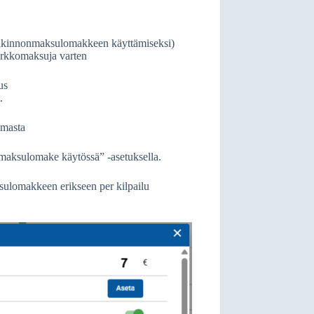
 palkinnonmaksulomakkeen käyttämiseksi)
erkkomaksuja varten
us
.
mmasta
maksulomake käytössä” -asetuksella.
ksulomakkeen erikseen per kilpailu