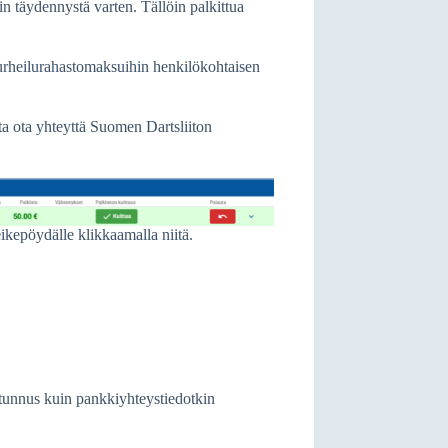
n täydennystä varten. Tällöin palkittua
n urheilurahastomaksuihin henkilökohtaisen
ista ota yhteyttä Suomen Dartsliiton
ikepöydälle klikkaamalla niitä.
lötunnus kuin pankkiyhteystiedotkin