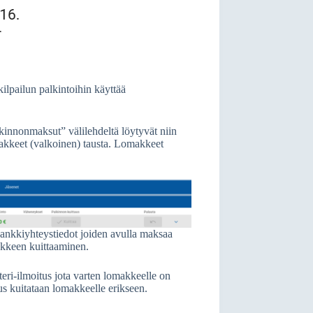
ilpailun palkintoihin käyttää
alkinnonmaksut” välilehdeltä löytyvät niin
lomakkeet (valkoinen) tausta. Lomakkeet
ankkiyhteystiedot joiden avulla maksaa
makkeen kuittaaminen.
eri-ilmoitus jota varten lomakkeelle on
us kuitataan lomakkeelle erikseen.